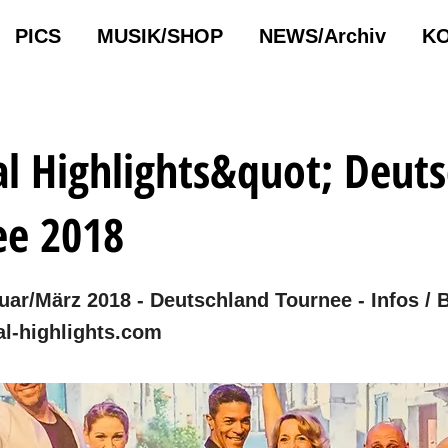
PICS
MUSIK/SHOP
NEWS/Archiv
KO
l Highlights&quot; Deut
ee 2018
uar/März 2018 - Deutschland Tournee - Infos / 
l-highlights.com