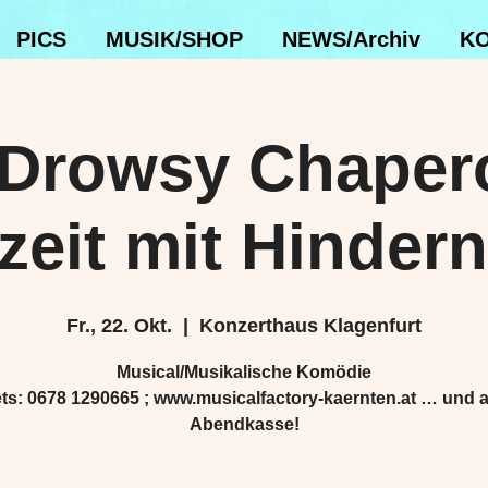
PICS
MUSIK/SHOP
NEWS/Archiv
KO
Drowsy Chaper
eit mit Hinder
Fr., 22. Okt.
  |  
Konzerthaus Klagenfurt
Musical/Musikalische Komödie
ts: 0678 1290665 ; www.musicalfactory-kaernten.at … und 
Abendkasse!