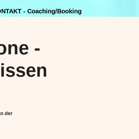
NTAKT - Coaching/Booking
one -
nissen
an der