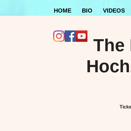
HOME
BIO
VIDEOS
The 
Hochz
Ticke