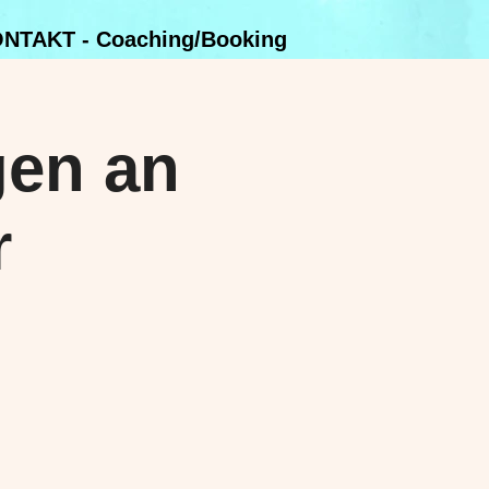
NTAKT - Coaching/Booking
gen an
r