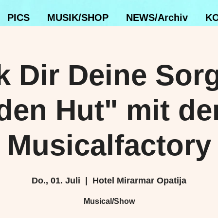
PICS
MUSIK/SHOP
NEWS/Archiv
KO
k Dir Deine Sor
den Hut" mit de
Musicalfactory
Do., 01. Juli
  |  
Hotel Mirarmar Opatija
Musical/Show