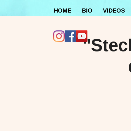
HOME
BIO
VIDEOS
"Stec