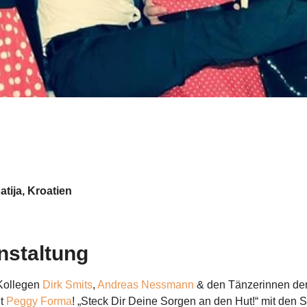
atija, Kroatien
nstaltung
Kollegen 
Dirk Smits
, 
Andreas Nessmann
 & den Tänzerinnen der
t 
Peggy Forma
! „Steck Dir Deine Sorgen an den Hut!“ mit den 