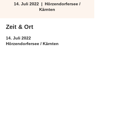
14. Juli 2022
  |  
Hörzendorfersee /
Kärnten
Zeit & Ort
14. Juli 2022
Hörzendorfersee / Kärnten
Diese Veranstaltung teilen
Copyright by Sabine Neibersch