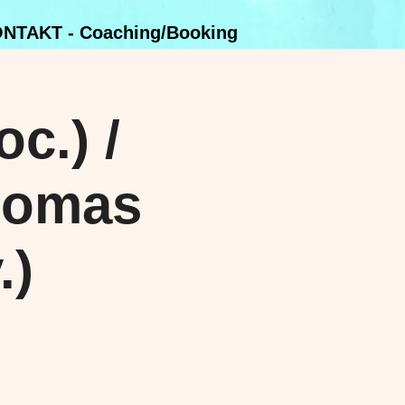
NTAKT - Coaching/Booking
c.) /
homas
.)