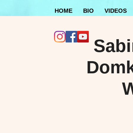
HOME
BIO
VIDEOS
Sabi
Domk
W