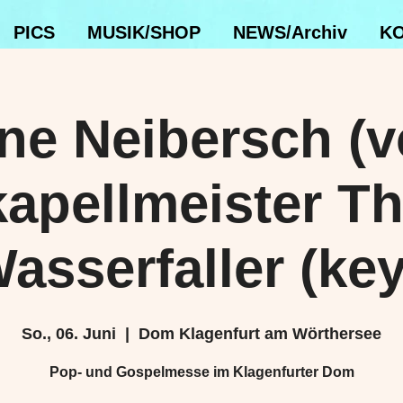
PICS
MUSIK/SHOP
NEWS/Archiv
KO
ne Neibersch (vo
apellmeister T
asserfaller (key
So., 06. Juni
  |  
Dom Klagenfurt am Wörthersee
Pop- und Gospelmesse im Klagenfurter Dom