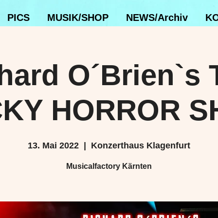
PICS
MUSIK/SHOP
NEWS/Archiv
KO
hard O´Brien`s
KY HORROR 
13. Mai 2022
  |  
Konzerthaus Klagenfurt